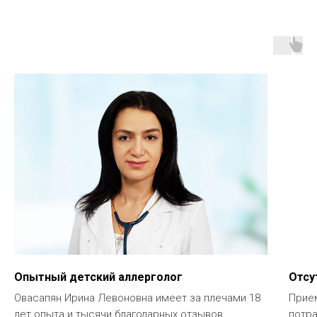
Опытный детский аллерголог
Отсу
Овасапян Ирина Левоновна имеет за плечами 18
Прием
лет опыта и тысячи благодарных отзывов
потра