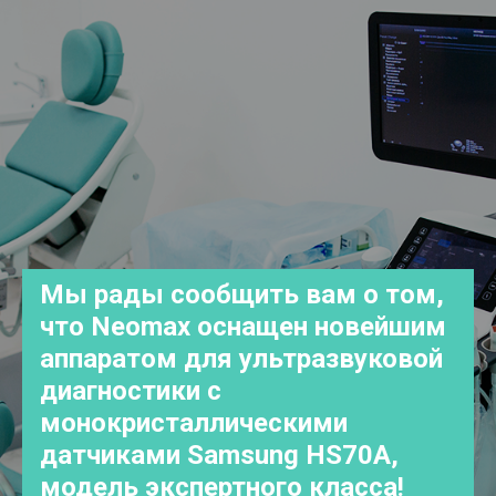
Мы рады сообщить вам о том,
что
Neomax
оснащен новейшим
аппаратом для ультразвуковой
диагностики с
монокристаллическими
датчиками Samsung HS70A,
модель экспертного класса!