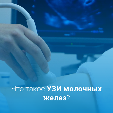
Что такое
УЗИ молочных
желез
?