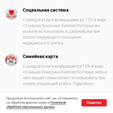
Социальная система
С каждой услуги возвращаем до 10% в виде
<3 (наших бонусных баллов) Которые вы
можете использовать в дальнейшем при
оплате следующего посещения
медицинского центра.
Семейная карта
С каждой услуги возвращается 10% в виде
<3 (наших бонусных баллов) Которые любой
член вашей семьи может использовать при
оплате следующей услиги. Подробнее
Красиво и комфортно
Продолжая использовать сайт, вы соглашаетесь
Понятно
на обработку файлов cookie и
Политикой
У нас красиво. Впрочем, уюта добавляет
обработки персональных данных
островок для приготовления чая/кофе,