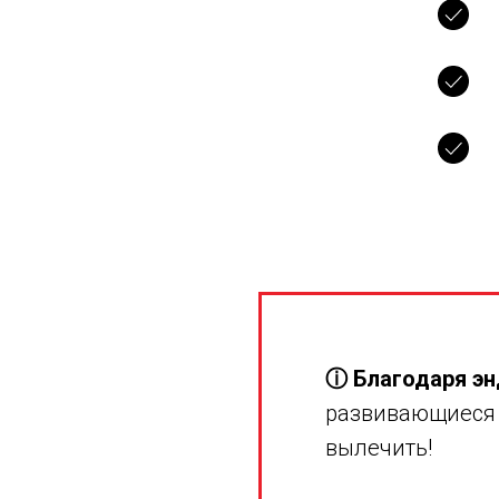
ⓘ Благодаря э
развивающиеся 
вылечить!