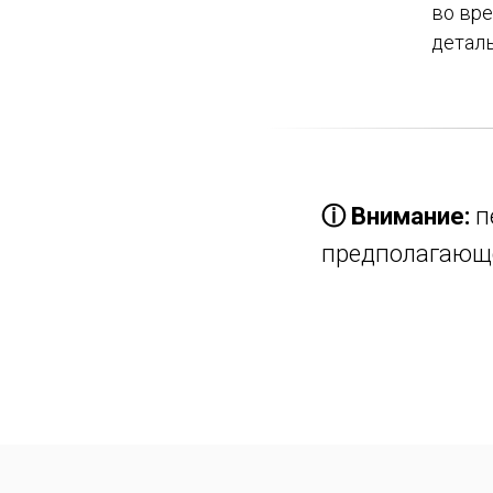
во вр
деталь
ⓘ Внимание:
п
предполагающе