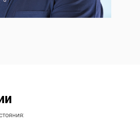
ии
стояния: