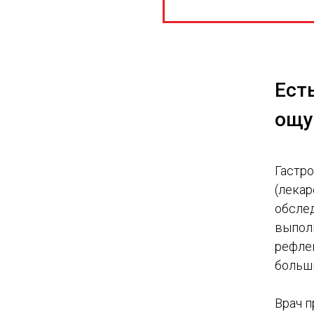
Ест
ощу
Гастр
(лекар
обсле
выпол
рефлек
больш
Врач п