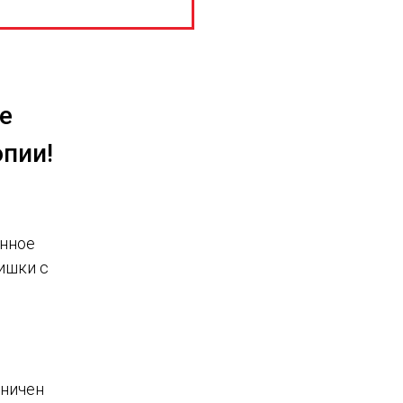
е
пии!
енное
ишки с
аничен